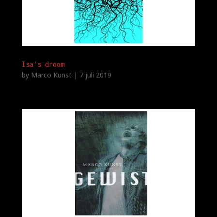
Isa’s droom
by
Marco Kunst
|
7 juli 2019