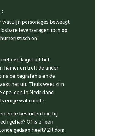
e:
ver wat zijn personages beweegt
losbare levensvragen toch op
 humoristisch en
met een kogel uit het
n hamer en treft de ander
lo na de begrafenis en de
akt het uit. Thuis weet zijn
e opa, een in Nederland
ls enige wat ruimte.
n en te besluiten hoe hij
pech gehad? Of is er een
seconde gedaan heeft? Zit dom