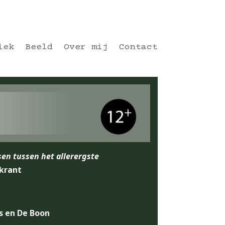
iek
Beeld
Over mij
Contact
sen tussen het allerergste
skrant
s en De Boon