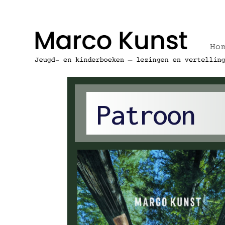
Ho
Patroon