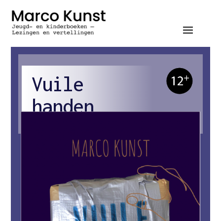
Vuile
handen