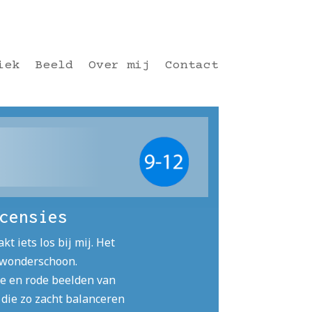
iek
Beeld
Over mij
Contact
censies
kt iets los bij mij. Het
 wonderschoon.
e en rode beelden van
 die zo zacht balanceren