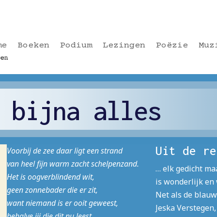
me
Boeken
Podium
Lezingen
Poëzie
Muz
 bijna alles
Uit de re
Voorbij de zee daar ligt een strand
van heel fijn warm zacht schelpenzand.
… elk gedicht maa
Het is oogverblindend wit,
is wonderlijk en
geen zonnebader die er zit,
Net als de blauw
want niemand is er ooit geweest,
Jeska Verstegen,
behalve jij die dit nu leest…