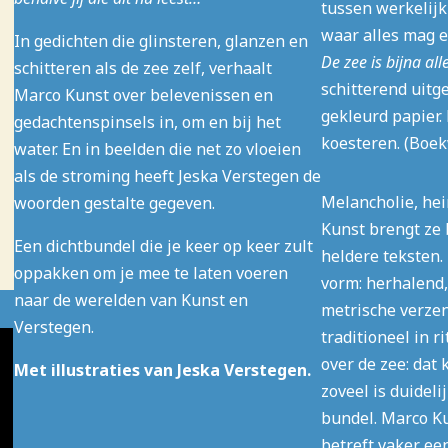
tussen werkelijk
waar alles mag 
In gedichten die glinsteren, glanzen en
De zee is bijna all
schitteren als de zee zelf, verhaalt
schitterend uitge
Marco Kunst over belevenissen en
gekleurd papier.
gedachtenspinsels in, om en bij het
koesteren. (Boek
water. En in beelden die net zo vloeien
als de stroming heeft Jeska Verstegen de
Melancholie, he
woorden gestalte gegeven.
Kunst brengt ze b
Een dichtbundel die je keer op keer zult
heldere teksten.
oppakken om je mee te laten voeren
vorm: herhalend,
naar de werelden van Kunst en
metrische verze
Verstegen.
traditioneel in r
over de zee: dat 
Met illustraties van Jeska Verstegen.
zoveel is duideli
bundel. Marco K
betreft vaker ee