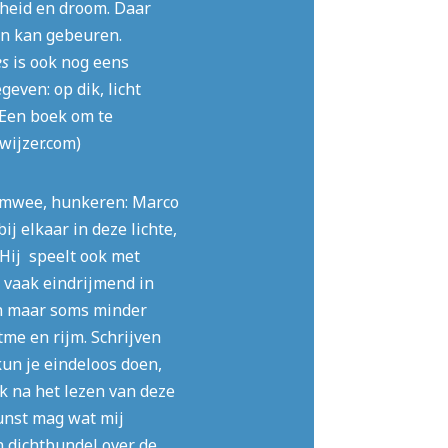
heid en droom. Daar
en kan gebeuren.
es
is ook nog eens
geven: op dik, licht
 Een boek om te
wijzer.com)
imwee, hunkeren: Marco
ij elkaar in deze lichte,
 Hij speelt ook met
 vaak eindrijmend in
n maar soms minder
itme en rijm. Schrijven
kun je eindeloos doen,
jk na het lezen van deze
unst mag wat mij
n dichtbundel over de